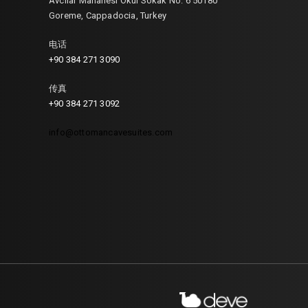
Avcilar Mahallesi Okul Sokak No: 6 50180
Goreme, Cappadocia, Turkey
电话
+90 384 271 3090
传真
+90 384 271 3092
info@ottomancavesuites.com