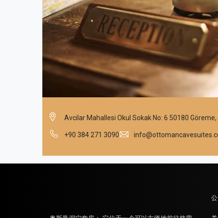
Avcilar Mahallesi Okul Sokak No: 6 50180 Göreme,
+90 384 271 3090
info@ottomancavesuites.
公