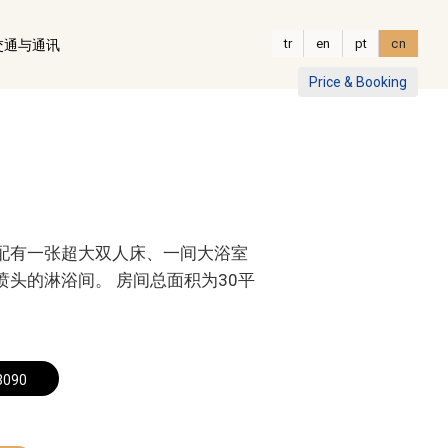
tr
en
pt
cn
交通与通讯
Price & Booking
配有一张超大双人床、一间大浴室
喷头的淋浴间。 房间总面积为30平
3090