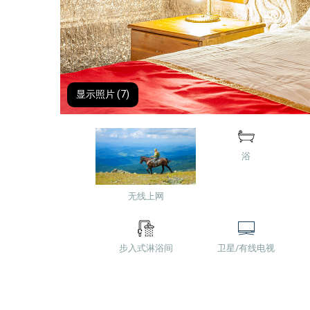
显示照片 (7)
浴
无线上网
步入式淋浴间
卫星/有线电视