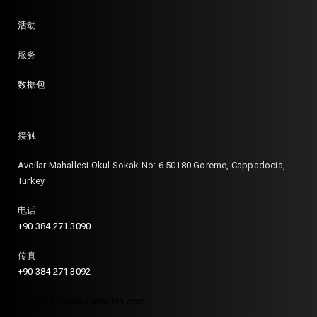
活动
服务
数据包
接触
Avcilar Mahallesi Okul Sokak No: 6 50180 Goreme, Cappadocia,
Turkey
电话
+90 384 271 3090
传真
+90 384 271 3092
info@ottomancavesuites.com