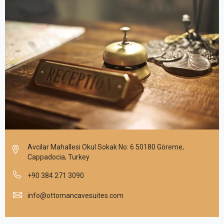
Avcilar Mahallesi Okul Sokak No: 6 50180 Göreme,
Cappadocia, Turkey
+90 384 271 3090
info@ottomancavesuites.com